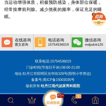
当运动增强体质，积极预防感染，身体部位保暖，
经常按摩前列腺。减少熬夜的频率，保证充足的睡
眠。
在线咨询
电话咨询
微信咨询
图文咨询
15754536019
mdjxdnk120
联系电话:15754536019
门诊时间(节假日不休):08:00-21:00
地址:牡丹江市阳明区光华街328号(阳明小学旁边)
备案号:
黑ICP备15003035号
版权所有:
牡丹江现代泌尿男科医院
45
+
5