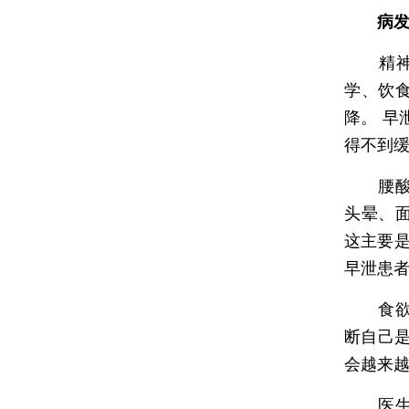
病
精神萎
学、饮
降。 
得不到
腰酸无
头晕、
这主要是
早泄患
食欲不
断自己
会越来越
医生建