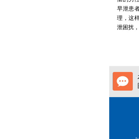
早泄患
理，这
泄困扰