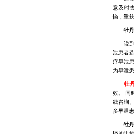
意及时
恼，重
牡
说到正
泄患者选
疗早泄
为早泄
牡
效。 
线咨询
多早泄
牡丹
恼的男