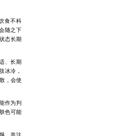
饮食不科
会随之下
状态长期
适、长期
肢冰冷，
消散，会使
能作为判
肤色可能
惕，并注