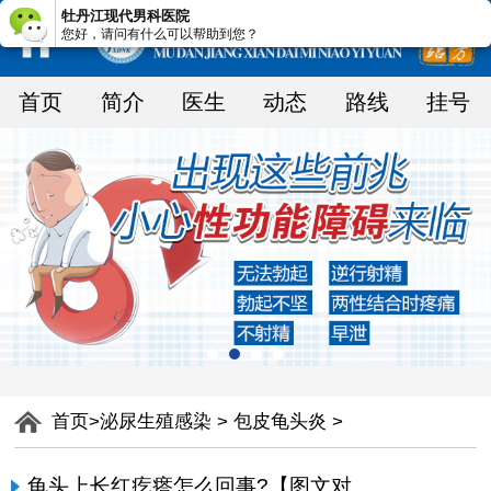
牡丹江现代男科医院
您好，请问有什么可以帮助到您？
首页
简介
医生
动态
路线
挂号
首页
>
泌尿生殖感染
>
包皮龟头炎
>
龟头上长红疙瘩怎么回事?【图文对照】