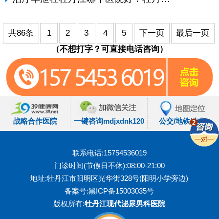
共86条
1
2
3
4
5
下一页
最后一页
（不想打字？可直接电话咨询）
战略合作医院
一键咨询mdjxdnk120
公交/地铁/自驾
联系电话:15754536019
门诊时间(节假日不休):08:00-21:00
地址:牡丹江市阳明区光华街328号(阳明小学旁边)
备案号:
黑ICP备15003035号
版权所有:
牡丹江现代泌尿男科医院