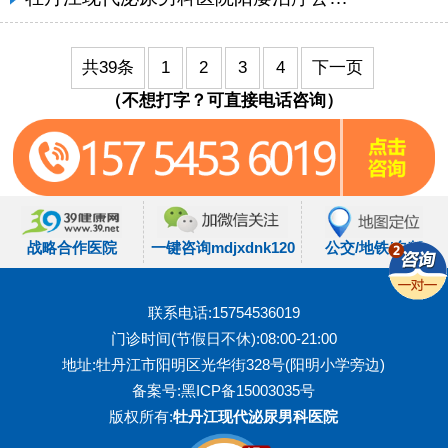
共39条
1
2
3
4
下一页
（不想打字？可直接电话咨询）
战略合作医院
一键咨询mdjxdnk120
公交/地铁/自驾
联系电话:15754536019
门诊时间(节假日不休):08:00-21:00
地址:牡丹江市阳明区光华街328号(阳明小学旁边)
备案号:
黑ICP备15003035号
版权所有:
牡丹江现代泌尿男科医院